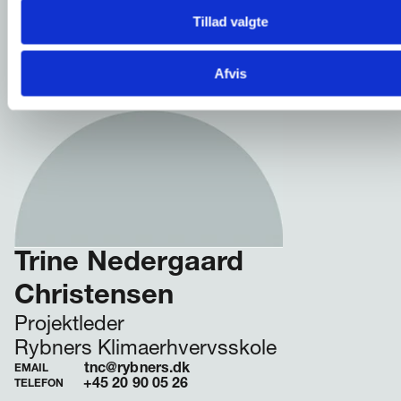
Tillad valgte
Afvis
Trine Nedergaard
Christensen
Projektleder
Rybners Klimaerhvervsskole
tnc@rybners.dk
EMAIL
+45 20 90 05 26
TELEFON