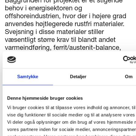
Baggrunden for projektet er et stigende
behov i energisektoren og
offshoreindustrien, hvor der i højere grad
anvendes højtlegerede rustfri materialer.
Svejsning i disse materialer stiller
væsentligt større krav til blandt andet
varmeindføring, ferrit/austenit-balance,
brug af rodgas samt dokumentation og
kvalitetskontrol.
Samtykke
Detaljer
Om
De nuværende AMU-forløb og
certificeringer dækker primært almindeligt
austenitisk rustfrit stål og matcher derfor
Denne hjemmeside bruger cookies
ikke branchens behov. Flere virksomheder
Vi bruger cookies til at tilpasse vores indhold og annoncer, til
har allerede efterspurgt udvidede
vise dig funktioner til sociale medier og til at analysere vores 
certificeringsmuligheder.
Vi deler også oplysninger om din brug af vores hjemmeside
vores partnere inden for sociale medier, annonceringspartne
Målet er at sikre, at både kursister og