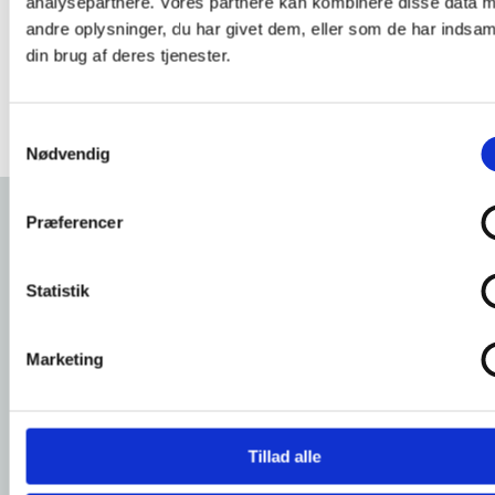
analysepartnere. Vores partnere kan kombinere disse data 
virksomheder får adgang til tidssvarende
andre oplysninger, du har givet dem, eller som de har indsaml
kompetencer, der matcher fremtidens
din brug af deres tjenester.
krav.
Samtykkevalg
Nødvendig
Præferencer
Kontakt
Statistik
Marketing
Tillad alle