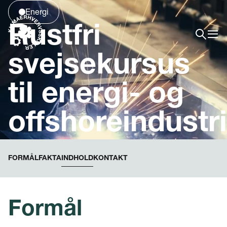
Energi
Rustfri
svejsekursus
til energi- og
offshoreindustr
FORMÅL
FAKTA
INDHOLD
KONTAKT
Formål