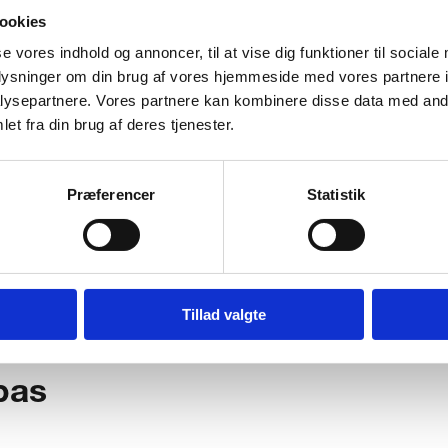
ookies
se vores indhold og annoncer, til at vise dig funktioner til sociale
oplysninger om din brug af vores hjemmeside med vores partnere i
ysepartnere. Vores partnere kan kombinere disse data med andr
et fra din brug af deres tjenester.
ole samler 13
 skolenetværk
Præferencer
Statistik
Tillad valgte
rnationalt
pas