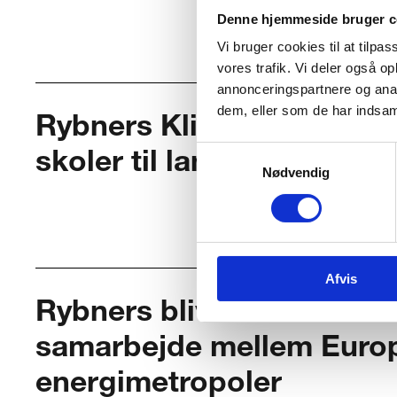
Denne hjemmeside bruger c
Vi bruger cookies til at tilpas
vores trafik. Vi deler også 
annonceringspartnere og anal
dem, eller som de har indsaml
Rybners Klimaerhvervssk
Samtykkevalg
skoler til landsdækkende
Nødvendig
Afvis
Rybners bliver del af inte
samarbejde mellem Euro
energimetropoler