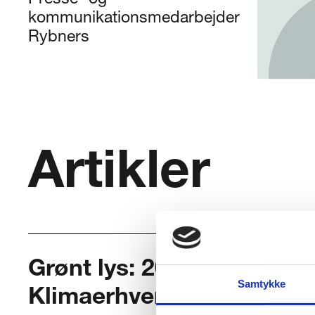
Presse- og
kommunikationsmedarbejder
Rybners
Artikler
Grønt lys: 2026 plan for 
Samtykke
Klimaerhvervsskole godk