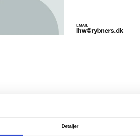
EMAIL
lhw@rybners.dk
Rybners
Detaljer
endt